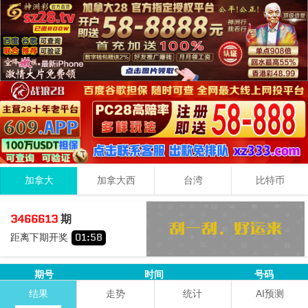
加拿大
加拿大西
台湾
比特币
0
7
4
11
3466613
期
+
+
=
距离下期开奖
01
:
57
小
单
期号
时间
号码
3+8+2=
13
结果
走势
统计
AI预测
3466612
08-07 17:04:30